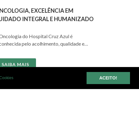
NCOLOGIA, EXCELÊNCIA EM
UIDADO INTEGRAL E HUMANIZADO
Oncologia do Hospital Cruz Azul é
conhecida pelo acolhimento, qualidade e
gurança oferecidos aos seus pacientes e
miliares. Para promover a melhor experiência
SAIBA MAIS
ssível...
ACEITO!
 Cookies