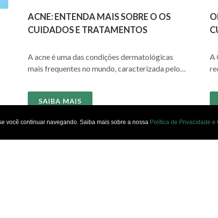
ACNE: ENTENDA MAIS SOBRE O OS
O
CUIDADOS E TRATAMENTOS
C
A acne é uma das condições dermatológicas
A 
mais frequentes no mundo, caracterizada pelo
re
surgimento de cravos...
se
fa
SAIBA MAIS
po
 se você continuar navegando. Saiba mais sobre a nossa
Política de Privacidade e
1
2
3
24 itens