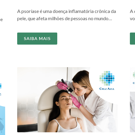
A psoríase é uma doença inflamatória crônica da
A 
pele, que afeta milhões de pessoas no mundo
vo
 e
todo...
pr
SAIBA MAIS